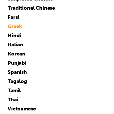
Traditional Chinese
Farsi
Greek
Hindi
Italian
Korean
Punjabi
Spanish
Tagalog
Tamil
Thai
Vietnamese